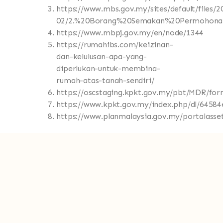
https://www.mbs.gov.my/sites/default/files/2
02/2.%20Borang%20Semakan%20Permohona
https://www.mbpj.gov.my/en/node/1344
https://rumahibs.com/keizinan-
dan-kelulusan-apa-yang-
diperlukan-untuk-membina-
rumah-atas-tanah-sendiri/
https://oscstaging.kpkt.gov.my/pbt/MDR/fo
https://www.kpkt.gov.my/index.php/dl/64
https://www.planmalaysia.gov.my/portal
N
o
t
i
f
i
c
a