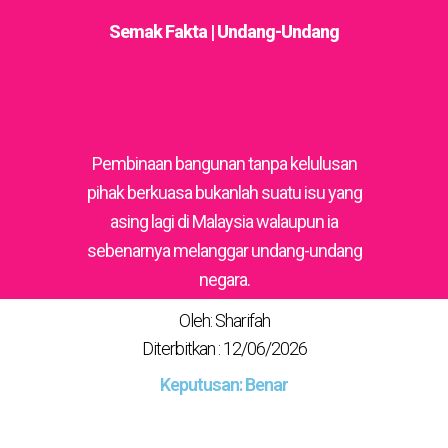
Semak Fakta | Undang-Undang
Pembinaan bangunan tanpa kelulusan
pihak berkuasa bukanlah suatu isu yang
asing lagi di Malaysia walaupun ia
sebenarnya melanggar undang-undang
negara.
Oleh: Sharifah
Diterbitkan : 12/06/2026
Keputusan: Benar