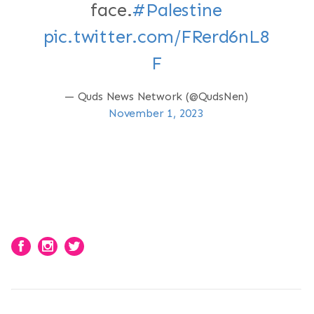
face.
#Palestine
pic.twitter.com/FRerd6nL8
F
— Quds News Network (@QudsNen)
November 1, 2023