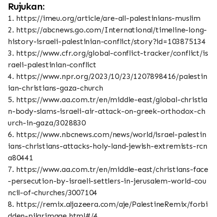
Rujukan:
1. https://imeu.org/article/are-all-palestinians-muslim
2. https://abcnews.go.com/International/timeline-long-
history-israeli-palestinian-conflict/story?id=103875134
3. https://www.cfr.org/global-conflict-tracker/conflict/is
raeli-palestinian-conflict
4. https://www.npr.org/2023/10/23/1207898416/palestin
ian-christians-gaza-church
5. https://www.aa.com.tr/en/middle-east/global-christia
n-body-slams-israeli-air-attack-on-greek-orthodox-ch
urch-in-gaza/3028830
6. https://www.nbcnews.com/news/world/israel-palestin
ians-christians-attacks-holy-land-jewish-extremists-rcn
a80441
7. https://www.aa.com.tr/en/middle-east/christians-face
-persecution-by-israeli-settlers-in-jerusalem-world-cou
ncil-of-churches/3007104
8. https://remix.aljazeera.com/aje/PalestineRemix/forbi
dden-pilgrimage.html#/4