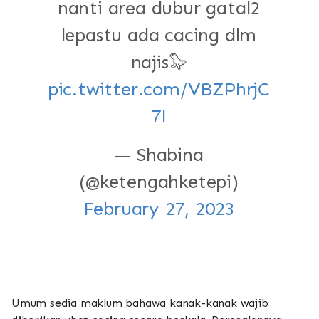
nanti area dubur gatal2
lepastu ada cacing dlm
najis🦭
pic.twitter.com/VBZPhrjC
7l
— Shabina
(@ketengahketepi)
February 27, 2023
Umum sedia maklum bahawa kanak-kanak wajib