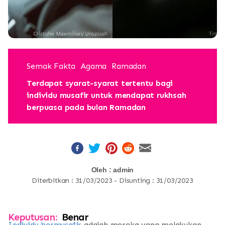
Semak Fakta
Agama
Ramadan
Terdapat syarat-syarat tertentu bagi
individu musafir untuk mendapat rukhsah
berpuasa pada bulan Ramadan
Oleh : admin
Diterbitkan : 31/03/2023 - Disunting : 31/03/2023
Keputusan:
Benar
Individu bermusafir
adalah mereka yang melakukan