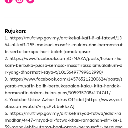
Rujukan:
1. https://muftiwp.gov.my/artikel/al-kafi-li-al-fatawi/13
64-al-kafi-255-maksud-musafir-mukim-dan-bermastaut
in-serta-berapa-hari-boleh-jamak-qasar
2. https://www.facebook.com/DrMAZA/posts/hukum-ha
kam-berbuka-puasa-semasa-musafirassalamualaikum-d
r-yang-dihormati-saya-t/10156497799812990/
3. https://www.facebook.com/145765212200624/posts/s
yarat-musafir-bolih-berbukasoalan-kalau-kita-hendak-
bermusafir-dalam-bulan-puas/3059357084174741/
4. Youtube Ustaz Azhar Idrus Official [https://www.yout
ube.com/watch?v=gcPvLbeEkxA]
5. https://muftiwp.gov.my/artikel/irsyad-fatwa/edisi-ra
madhan/4447-irsyad-al-fatwa-khas-ramadhan-siri-ke-1
59-mana-lebih-utama-bagi-orang-bermusafir-berpuasa