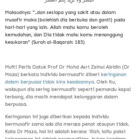
Maksudnya: “..dan sesiapa yang sakit atau dalam
musafir maka (bolehlah dia berbuka dan ganti) pada
hari-hari yang lain. Allah mahu kamu beroleh
kemudahan, dan Dia tidak mahu kamu menanggung
kesukaran” (Surah al-Baqarah: 185)
Mufti Perlis Datuk Prof Dr Mohd Asri Zainul Abidin (Dr
Maza) berkata individu bermusafir diberi
keringanan
dalam berpuasa tidak kira keadaannya
. Oleh itu,
walaupun dia sering bermusafir seperti pemandu kapal
terbang, dia masih mendapat kelonggaran dalam
berpuasa.
Keringanan ini juga diberikan kepada individu
bermusafir sama ada dia merasa penat ataupun tidak.
Kata Dr Maza, hal ini adalah kerana
‘illah
, iaitu paksi
kelonggaran ini adalah permusafiran, bukan keadaan