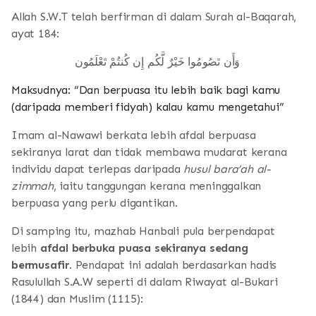
Allah S.W.T telah berfirman di dalam Surah al-Baqarah,
ayat 184:
وَأَن تَصُومُوا خَيْرٌ لَّكُم إِن كُنتُمْ تَعْلَمُون
Maksudnya: “Dan berpuasa itu lebih baik bagi kamu
(daripada memberi fidyah) kalau kamu mengetahui”
Imam al-Nawawi berkata lebih afdal berpuasa
sekiranya larat dan tidak membawa mudarat kerana
individu dapat terlepas daripada
husul bara’ah al-
zimmah
, iaitu tanggungan kerana meninggalkan
berpuasa yang perlu digantikan.
Di samping itu, mazhab Hanbali pula berpendapat
lebih
afdal berbuka puasa sekiranya sedang
bermusafir
. Pendapat ini adalah berdasarkan hadis
Rasulullah S.A.W seperti di dalam Riwayat al-Bukari
(1844) dan Muslim (1115):