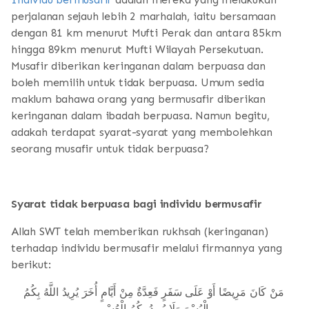
perjalanan sejauh lebih 2 marhalah, iaitu bersamaan
dengan 81 km menurut Mufti Perak dan antara 85km
hingga 89km menurut Mufti Wilayah Persekutuan.
Musafir diberikan keringanan dalam berpuasa dan
boleh memilih untuk tidak berpuasa. Umum sedia
maklum bahawa orang yang bermusafir diberikan
keringanan dalam ibadah berpuasa. Namun begitu,
adakah terdapat syarat-syarat yang membolehkan
seorang musafir untuk tidak berpuasa?
Syarat tidak berpuasa bagi individu bermusafir
Allah SWT telah memberikan rukhsah (keringanan)
terhadap individu bermusafir melalui firmannya yang
berikut:
مَنْ كَانَ مَرِيضًا أَوْ عَلَى سَفَرٍ فَعِدَّةٌ مِنْ أَيَّامٍ أُخَرَ يُرِيدُ اللَّهُ بِكُمُ
الْيُسْرَ وَلَا يُرِيدُ بِكُمُ الْعُسْر