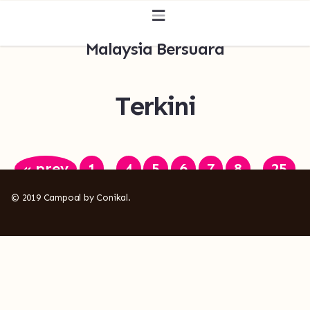
Malaysia Bersuara
Terkini
« prev
1
4
5
6
7
8
25
…
…
© 2019 Campoal by Conikal.