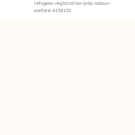
refugees-registration-jobs-labour-
welfare-6158101
N
o
t
i
f
i
c
a
t
i
o
n
s