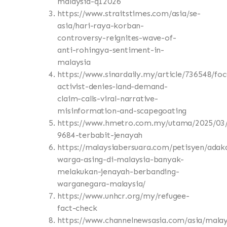
malaysia-q12026
https://www.straitstimes.com/asia/se-
asia/hari-raya-korban-
controversy-reignites-wave-of-
anti-rohingya-sentiment-in-
malaysia
https://www.sinardaily.my/article/736548/foc
activist-denies-land-demand-
claim-calls-viral-narrative-
misinformation-and-scapegoating
https://www.hmetro.com.my/utama/2025/03
9684-terbabit-jenayah
https://malaysiabersuara.com/petisyen/adak
warga-asing-di-malaysia-banyak-
melakukan-jenayah-berbanding-
warganegara-malaysia/
https://www.unhcr.org/my/refugee-
fact-check
https://www.channelnewsasia.com/asia/malay