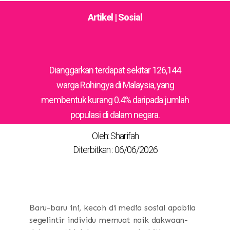
Artikel | Sosial
Dianggarkan terdapat sekitar 126,144
warga Rohingya di Malaysia, yang
membentuk kurang 0.4% daripada jumlah
populasi di dalam negara.
Oleh: Sharifah
Diterbitkan : 06/06/2026
Baru-baru ini, kecoh di media sosial apabila
segelintir individu memuat naik dakwaan-