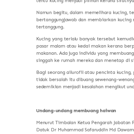
tentu kucing menjadi pilihan kerana sifatn
Namun begitu, dalam memelihara kucing, ter
bertanggungjawab dan membiarkan kucing m
tertanggung.
Kucing yang terlalu banyak tersebut kemudi
pasar malam atau kedai makan kerana ber
makanan. Ada juga individu yang membuang 
singgah ke rumah mereka dan menetap di si
Bagi seorang ailurofil atau pencinta kucing
tidak bersalah itu dibuang sewenang-wenan
sedemikian menjadi kesalahan mengikut und
Undang-undang membuang haiwan
Menurut Timbalan Ketua Pengarah Jabatan P
Datuk Dr Muhammad Safaruddin Md Dawam,