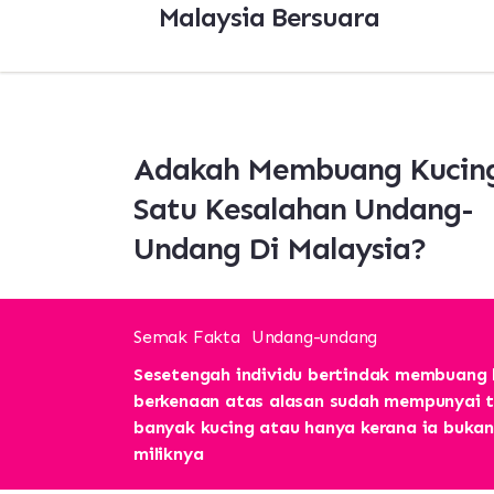
Malaysia Bersuara
Adakah Membuang Kucin
Satu Kesalahan Undang-
Undang Di Malaysia?
Semak Fakta
Undang-undang
Sesetengah individu bertindak membuang
berkenaan atas alasan sudah mempunyai t
banyak kucing atau hanya kerana ia bukan
miliknya