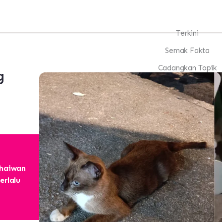
Terkini
Semak Fakta
Cadangkan Topik
g
Kemukakan Petisye
 haiwan
erlalu