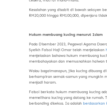
cedera, mati di mana-mana.
Kesalahan yang disabit di bawah seksyen b
RM20,000 hingga RM100,000, dipenjara tidak 
Hukum membuang kucing menurut Islam
Pada Disember 2023, Pegawai Agama Daera
Syeikh Faisol Haji Omar telah menjelaskan
menjelaskan bahawa hukum membuang kucing
membahayakan dan memusnahkan haiwan t
Walau bagaimanapun, jika kucing dibuang d
berhampiran semak-samun yang mungkin m
menjadi haram.
Faisol berkata hukum membuang kucing adal
memelihara kucing yang datang ke rumah. T
berbanding diseksa. Ia adalah
berdasarkan 