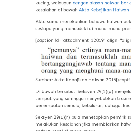
kucing, walaupun
dengan alasan haiwan ber
kesalahan di bawah
Akta Kebajikan Haiwan
Akta sama menekankan bahawa haiwan bukan
sesiapa yang menduduki di mana-mana prem
[caption id="attachment_12019" align="alig
Sumber: Akta Kebajikan Haiwan 2015[/capti
Di bawah tersebut, Seksyen 29(1)(p) menje
tempat yang sehingga menyebabkan trauma,
penempatan semula, kebuluran, dahaga, kece
Seksyen 29(1)(r) pula menetapkan pemilik s
melakukan kesalahan jika membiarkan haiwa