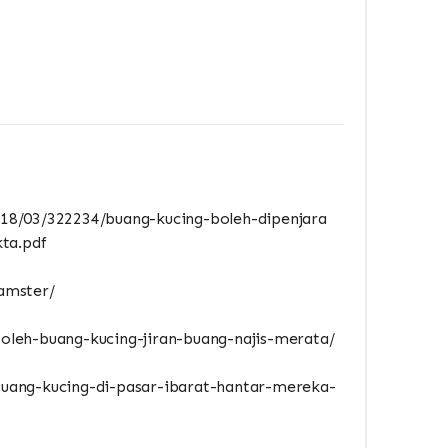
18/03/322234/buang-kucing-boleh-dipenjara
ta.pdf
hamster/
leh-buang-kucing-jiran-buang-najis-merata/
uang-kucing-di-pasar-ibarat-hantar-mereka-