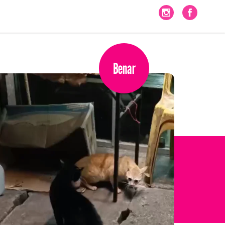
Benar
n