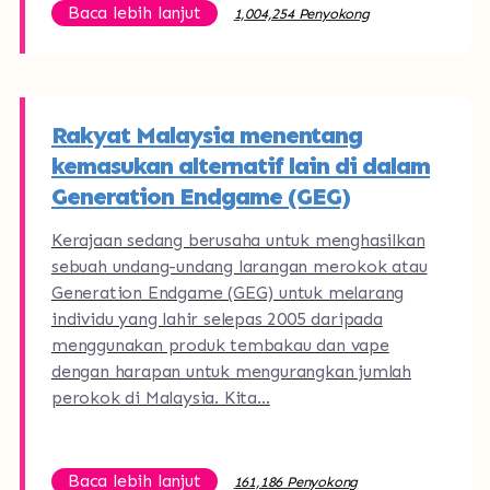
Baca lebih lanjut
1,004,254 Penyokong
Rakyat Malaysia menentang
kemasukan alternatif lain di dalam
Generation Endgame (GEG)
Kerajaan sedang berusaha untuk menghasilkan
sebuah undang-undang larangan merokok atau
Generation Endgame (GEG) untuk melarang
individu yang lahir selepas 2005 daripada
menggunakan produk tembakau dan vape
dengan harapan untuk mengurangkan jumlah
perokok di Malaysia. Kita…
Baca lebih lanjut
161,186 Penyokong