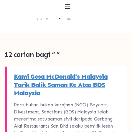
Malaysia Bersuara
12
carian bagi “
”
Kami Gesa McDonald’s Malaysia
Tarik Balik Saman Ke Atas BDS
Malaysia
Pertubuhan bukan kerajaan (NGO) Boycott,
Divestment, Sanctions (BDS) Malaysia telah
menerima satu saman sivil daripada Gerbang
Alaf Restaurants Sdn Bhd selaku pemilik lesen